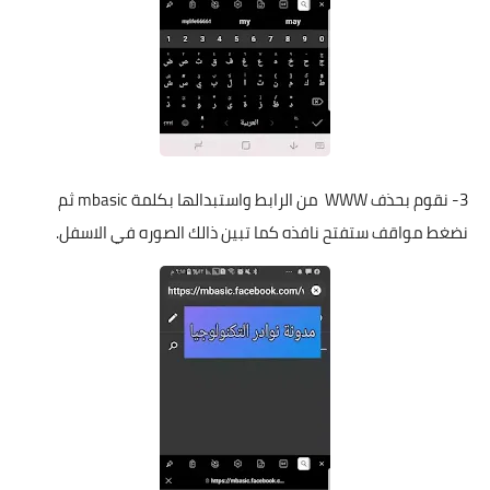
3- نقوم بحذف WWW من الرابط واستبدالها بكلمة mbasic ثم
نضغط مواقف ستفتح نافذه كما تبين ذالك الصوره في الاسفل.