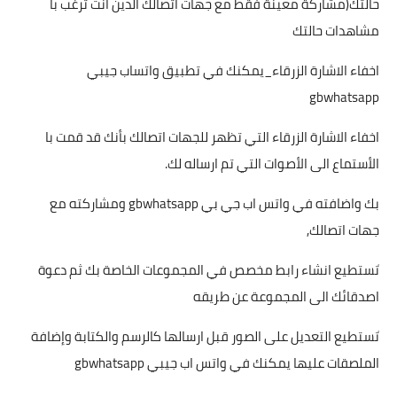
حالتك(مشاركة معينة فقط مع جهات اتصالك الذين انت ترغب با
مشاهدات حالتك
اخفاء الاشارة الزرقاء_يمكنك في تطبيق واتساب جيبي
gbwhatsapp
اخفاء الاشارة الزرقاء التي تظهر للجهات اتصالك بأنك قد قمت با
الأستماع الى الأصوات التي تم ارساله لك.
بك واضافته في واتس اب جي بي gbwhatsapp ومشاركته مع
جهات اتصالك,
َتستطيع انشاء رابط مخصص في المجموعات الخاصة بك ثم دعوة
اصدقائك الى المجموعة عن طريقه
َتستطيع التعديل على الصور قبل ارسالها كالرسم والكتابة وإضافة
الملصقات عليها يمكنك في واتس اب جيبي gbwhatsapp