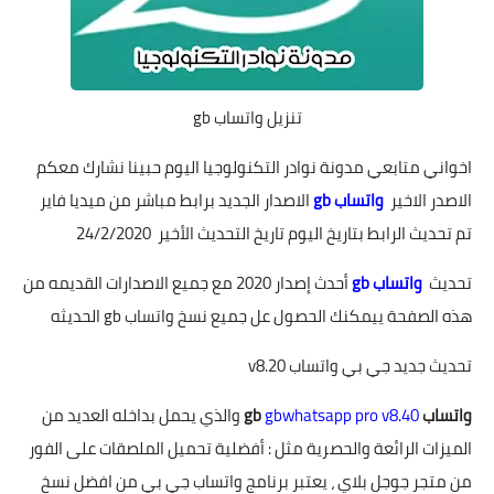
تنزيل واتساب gb
اخواني متابعي مدونة نوادر التكنولوجيا اليوم حبينا نشارك معكم
الاصدر الاخير
واتساب gb
الاصدار الجديد برابط مباشر من ميديا فاير
تم تحديث الرابط بتاريخ اليوم تاريخ التحديث الأخير 24/2/2020
تحديث
واتساب gb
أحدث إصدار 2020 مع جميع الاصدارات القديمه من
هذه الصفحة ييمكنك الحصول عل جميع نسخ واتساب gb الحديثه
تحديث جديد جي بي واتساب v8.20
واتساب gb
gbwhatsapp pro v8.40
والذي يحمل بداخله العديد من
الميزات الرائعة والحصرية مثل : أفضلية تحميل الملصقات على الفور
من متجر جوجل بلاي ، يعتبر برنامج واتساب جي بي من افضل نسخ