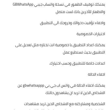
يمنكك توقيف الظهور في نسخة واتساب جيبي GBWhatsApp
والاظهار للأخرين بانك لست متصل
واخفاء تؤقيت دخوالك وخروجك الى التطبيق
اختيارات الخصوصية
يمكنك اعداد التطبيق با خصوصية انت تختاره مثل تعديل على
التطبيق بحيث تستطيع عمل
اعدادت خاصة للتطبيق وحسب اختيارك.
اخفاء الحالة
يمكنك اخفاء الحالة في واتس اب جي بي gbwhatsappp عن
الاشخاص الذين لا تريد ان يشاهدون حالتك
الشخصية ومشاركته مع الاشخاص الذين تريد مشاهدات