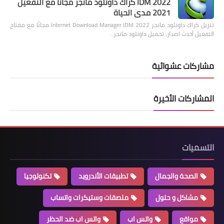
IDM 2022 كراك داونلود مانجر مجانًا مع التفعيل
2021 مدى الحياة
تنزيل كراك داونلود مانجر 2022 Internet Download Manager IDM مجانًا مع مفتاح
التفعيل أحدث اصدار، تحميل داونلود مانجر…
مشاركات عشوائية
المشاركات الأخيرة
التسميات
الصحة والجمال
تطبيقات الأندرويد
تكنولوجيا
مشاكل و حلول
ملصقات وستيكرات واتساب
مواقع
واتس اب
واتس اب ضد الحظر