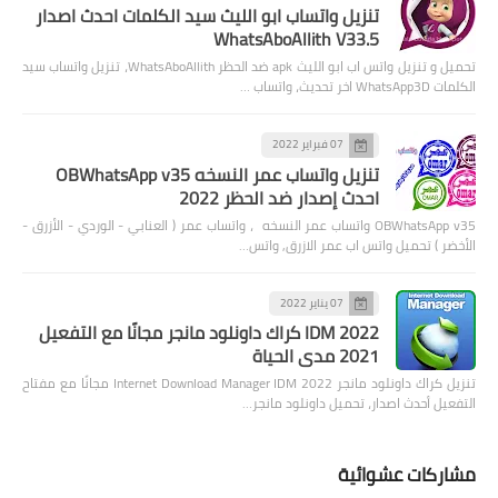
تنزيل واتساب ابو الليث سيد الكلمات احدث اصدار
WhatsAboAllith V33.5
تحميل و تنزيل واتس اب ابو الليث apk ضد الحظر WhatsAboAllith، تنزيل واتساب سيد
الكلمات WhatsApp3D اخر تحديث، واتساب …
07 فبراير 2022
تنزيل واتساب عمر النسخه OBWhatsApp v35
احدث إصدار ضد الحظر 2022
OBWhatsApp v35 واتساب عمر النسخه ، واتساب عمر ( العنابي - الوردي - الأزرق -
الأخضر ) تحميل واتس اب عمر الازرق, واتس…
07 يناير 2022
IDM 2022 كراك داونلود مانجر مجانًا مع التفعيل
2021 مدى الحياة
تنزيل كراك داونلود مانجر 2022 Internet Download Manager IDM مجانًا مع مفتاح
التفعيل أحدث اصدار، تحميل داونلود مانجر…
مشاركات عشوائية