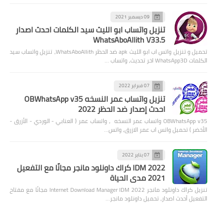
09 ديسمبر 2021
تنزيل واتساب ابو الليث سيد الكلمات احدث اصدار
WhatsAboAllith V33.5
تحميل و تنزيل واتس اب ابو الليث apk ضد الحظر WhatsAboAllith، تنزيل واتساب سيد
الكلمات WhatsApp3D اخر تحديث، واتساب …
07 فبراير 2022
تنزيل واتساب عمر النسخه OBWhatsApp v35
احدث إصدار ضد الحظر 2022
OBWhatsApp v35 واتساب عمر النسخه ، واتساب عمر ( العنابي - الوردي - الأزرق -
الأخضر ) تحميل واتس اب عمر الازرق, واتس…
07 يناير 2022
IDM 2022 كراك داونلود مانجر مجانًا مع التفعيل
2021 مدى الحياة
تنزيل كراك داونلود مانجر 2022 Internet Download Manager IDM مجانًا مع مفتاح
التفعيل أحدث اصدار، تحميل داونلود مانجر…