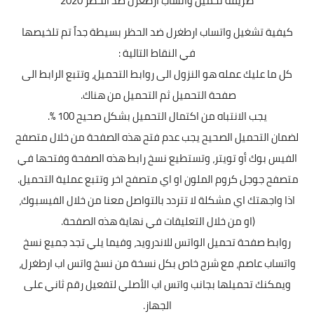
طريقة تحميل واتساب ارطغرل ضد الحظر 2020
كيفية تشغيل واتساب ارطغرل ضد الحظر بسیطة جداً تم تلخيصها
في النقاط التالية :
كل ما علیك عمله ھو النزول الى روابط التحمیل، وتتبع الرابط الى
صفحة التحمیل ثم التحمیل من ھناك.
يجب الانتباه من اكتمال التحمیل بشكل صحیح 100 %.
لضمان التحمیل الصحیح يجب عدم فتح ھذه الصفحة من خلال متصفح
الفیس بوك أو تويتر، وتستطیع نسخ رابط ھذه الصفحة وفتحھا في
متصفح جوجل كروم الملون او اي متصفح اخر وتتبع عملیة التحمیل.
اذا واجھتك اي مشكلة لا تتردد بالتواصل معنا من خلال الفیسبوك،
(او من خلال التعلیقات في نھاية ھذه الصفحة.
روابط صفحة تحميل الواتس للاندرويد، وفیما یلي تجد جمیع نسخ
واتساب عاصم، مع شرح خاص بكل نسخة من نسخ واتس اب ارطغرل،
ويمكنك تحمیلھا بجانب واتس اب الأصلي لتفعیل رقم ثاني على
الجھاز.