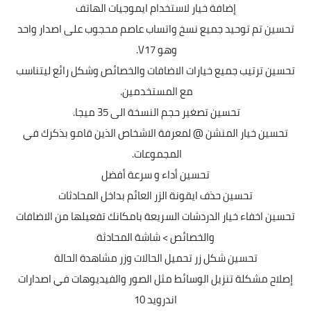
إضافة خيار لاستخدام ايموجيات الهاتف
تحسين تم توحيد جميع نسخ واتساب عاصم محجوب على اصدار واحد
وهو V17.
تحسين ترتيب جميع خيارات الاضافات والخصائص وشكل رائع ليتناسب
مع المستخدمين.
تحسين تصغير حجم النسخة الى 35 ميجا.
تحسين خيار المنشن @ لمعرفة الاشخاص الذين قامو بذكرك في
المجموعات.
تحسين أداء و سرعة أفضل
تحسين حذف ايقونة الزر العائم بداخل المحادثات
تحسين اخفاء خيار الدردشات السريعة بامكانك تفعيلها من الاضافات
والخصائص > شاشة المحادثة
تحسين شكل زر تحميل الحالات وزر مشاهدة الحالة
إصلاح مشكلة تنزيل الوسائط مثل الصور والفيديوهات في اصدارات
اندرويد 10