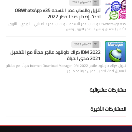
07 فبراير 2022
تنزيل واتساب عمر النسخه OBWhatsApp v35
احدث إصدار ضد الحظر 2022
OBWhatsApp v35 واتساب عمر النسخه ، واتساب عمر ( العنابي - الوردي - الأزرق -
الأخضر ) تحميل واتس اب عمر الازرق, واتس…
07 يناير 2022
IDM 2022 كراك داونلود مانجر مجانًا مع التفعيل
2021 مدى الحياة
تنزيل كراك داونلود مانجر 2022 Internet Download Manager IDM مجانًا مع مفتاح
التفعيل أحدث اصدار، تحميل داونلود مانجر…
مشاركات عشوائية
المشاركات الأخيرة