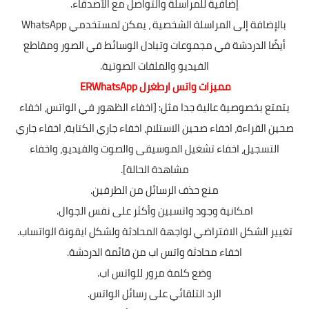
إضافية للمراسلة والتواصل مع الأصدقاء.
بالإضافة إلى المراسلة الشخصية ، يمكن لمستخدمي WhatsApp
أيضًا الدردشة في مجموعات وتبادل الوسائط في الصور ومقاطع
الفيديو والملفات الصوتية.
مميزات واتس ارطغرل ERWhatsApp
يتمتع بخصوصیة عالیة جدا مثل: [اخفاء الظھور في الواتس، اخفاء
صحین القراءة، اخفاء صحین الاستلام، اخفاء جاري الكتابة، اخفاء جاري
التسجیل، اخفاء تشغیل الموسیقى والصوت والفیديو، واخفاء
مشاھدة الحالة].
منع حذف الرسائل من الطرفین.
امكانیة وجود واتسبین وأكثر على نفس الجوال.
تغییر الشكل الافتراضي لواجھة المحادثة ولشكل ايقونة الواتساب.
اخفاء محادثة واتس اب من قائمة الدردشة.
وضع كلمة مرور للواتس اب.
الرد التلقائي على رسائل الواتس.