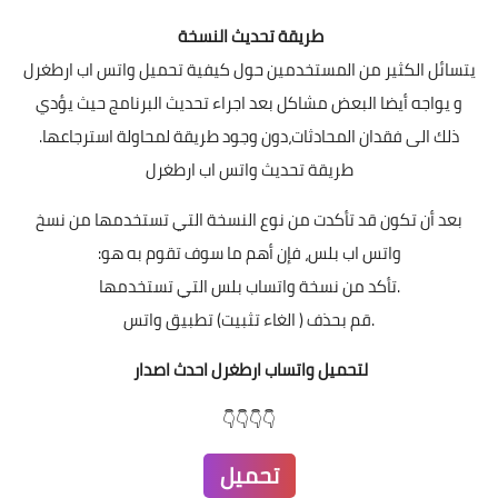
طريقة تحديث النسخة
يتسائل الكثیر من المستخدمین حول كیفیة تحميل واتس اب ارطغرل
و يواجه أيضا البعض مشاكل بعد اجراء تحديث البرنامج حیث يؤدي
ذلك الى فقدان المحادثات،دون وجود طريقة لمحاولة استرجاعھا.
طريقة تحديث واتس اب ارطغرل
بعد أن تكون قد تأكدت من نوع النسخة التي تستخدمھا من نسخ
واتس اب بلس، فإن أھم ما سوف تقوم به ھو:
.تأكد من نسخة واتساب بلس التي تستخدمھا
.قم بحذف ( الغاء تثبیت) تطبیق واتس
لتحميل واتساب ارطغرل احدث اصدار
👇👇👇👇
تحميل