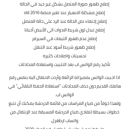
إصلاح ظهور صورة المتصل بشكل غير جيد في الحالة
إصلاح مشكلة الانهيار عند تغير منصة old 2016
إصلاح إختفاء نص الحالة عند الرد على حالة المتصل
إصلاح تبدل لون شريط الادوات الى الأبيض أحيانا
إصلاح عدم ظهور الثيمات في السيرفر
إصلاح ظهور شريط أسود عند التنقل
تحسينات واصلاحات كثيره
تأكيد رقم الواتس اب بعد التثبيت واستعادة المحادثات
اذا احببت الواتس بممیزاته الرائعة وأردت الانتقال الیه بنفس رقم
ھاتفك القديم دون حذف المحادثات ”استعادة الحفظ التلقائي“ في
الواتس اب.
ولھذا خوفاً من ضیاع المراسات من قائمة الدردشة يمكنك أن تتبع
خطوات بسیطة لتفادي ضیاع الدردشة المسبقة عند الإنتقال من
واتساب ارطغرل.