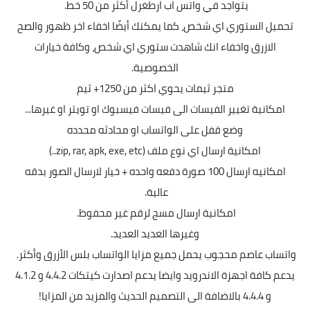
يتواجد في واتس اب ارطغرل أكثر من 50 خط.
تحميل الستوري اي شخص، كما يمكنك أيضًا اخفاء اخر ظهور والصح
الازرق واخفاء انك شاهدت ستوري اي شخص، وكافة خيارات
الخصوصية.
متجر ثيمات يحوي اكثر من 1250+ ثيم
امكانية تغيير الفيسات الى فيسات فيسبوك او تويتر او غيرها...
وضع قفل على الواتساب او محادثه محدده
امكانية ارسال اي نوع ملف (zip, rar, apk, exe, etc..)
امكانيه ارسال 100 صورة دفعه واحده + خيار لارسال الصور بدقه
عالية.
امكانية ارسال مسج لرقم غير محفوظ.
وغيرها العديد العديد.
واتساب عاصم محجوب يحمل جميع مزايا الواتساب بلس الأزرق وأكثر.
يدعم كافة اجهزة الاندرويد وايضا يدعم اصدارت كيتكات 4.4.2 و 4.1.2
و 4.4.4 بالاضافة الى التصميم الحديث والمزيد من المزايا!