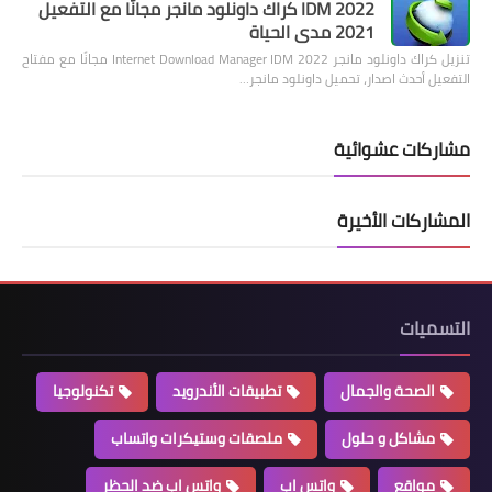
IDM 2022 كراك داونلود مانجر مجانًا مع التفعيل
2021 مدى الحياة
تنزيل كراك داونلود مانجر 2022 Internet Download Manager IDM مجانًا مع مفتاح
التفعيل أحدث اصدار، تحميل داونلود مانجر…
مشاركات عشوائية
المشاركات الأخيرة
التسميات
الصحة والجمال
تطبيقات الأندرويد
تكنولوجيا
مشاكل و حلول
ملصقات وستيكرات واتساب
مواقع
واتس اب
واتس اب ضد الحظر