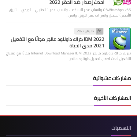
احدث إصدار ضد الحظر 2022
OBWhatsApp v35 واتساب عمر النسخه ، واتساب عمر ( العنابي - الوردي - الأزرق -
الأخضر ) تحميل واتس اب عمر الازرق, واتس…
07 يناير 2022
IDM 2022 كراك داونلود مانجر مجانًا مع التفعيل
2021 مدى الحياة
تنزيل كراك داونلود مانجر 2022 Internet Download Manager IDM مجانًا مع مفتاح
التفعيل أحدث اصدار، تحميل داونلود مانجر…
مشاركات عشوائية
المشاركات الأخيرة
التسميات