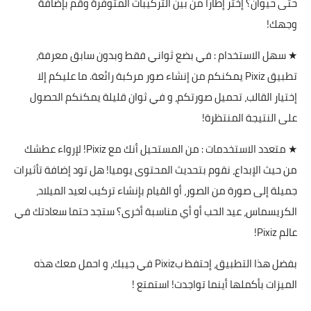
حتى حيوان؟ إختر إطارا من بين التركيبات المتوفرة وقم بإضافة
وجهك!
★ سهل الاستخدام : في بضع ثواني فقط وبدون سابق معرفة،
تطبيق Pixiz يمكنكم من إنشاء صور مركبة رائعة. ما عليكم إلا
إختيار القالب، تحميل صورتكم، و في ثوان قليلة يمكنكم الحصول
على النتيجة المنتظرة!
★ متعدد الاستخدمات : من المستحيل أنك مع Pixiz! لإرواء عطشك
من حيث الإبداع، نقوم بتحديث المحتوى يوميا! هل تود إضافة تأثيرات
جميلة إلى صورة من الصور، أو القيام بإنشاء تركيب لعيد الميلاد،
الكريسماس، عيد الحب أو أي مناسبة أخرى؟ ستجد حتما سعادتك في
عالم Pixiz!
بفضل هذا التطبيق، إحتفظ بPixiz في جيبك، و احمل معك هذه
الميزات بأكملها أينما تواجدت! استمتع !