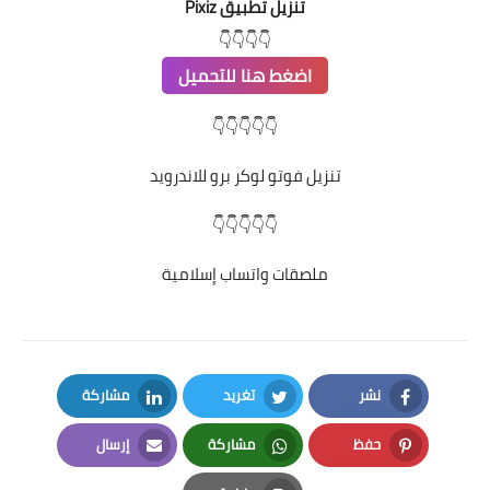
تنزيل تطبيق Pixiz
👇👇👇👇
اضغط هنا للتحميل
👇👇👇👇👇
تنزيل فوتو لوكر برو للاندرويد
👇👇👇👇👇
ملصقات واتساب إسلامية
نشر
تغريد
مشاركة
LinkedIn
Twitter
Facebook
حفظ
مشاركة
إرسال
Email
Whatsapp
Pinterest